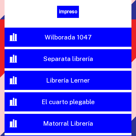
impreso
Wilborada 1047
Separata librería
Librería Lerner
El cuarto plegable
Matorral Librería