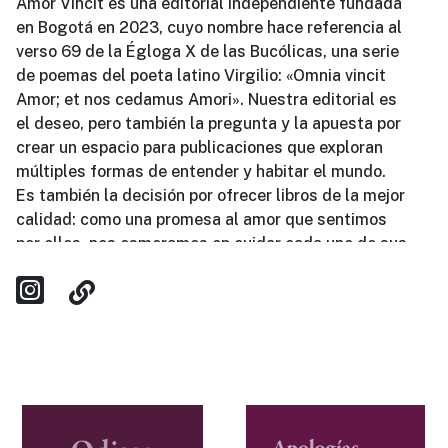
Amor Vincit es una editorial independiente fundada
en Bogotá en 2023, cuyo nombre hace referencia al
verso 69 de la Égloga X de las Bucólicas, una serie
de poemas del poeta latino Virgilio: «Omnia vincit
Amor; et nos cedamus Amori». Nuestra editorial es
el deseo, pero también la pregunta y la apuesta por
crear un espacio para publicaciones que exploran
múltiples formas de entender y habitar el mundo.
Es también la decisión por ofrecer libros de la mejor
calidad: como una promesa al amor que sentimos
por ellos, nos esmeramos en cuidar cada uno de sus
detalles, desde la selección tipográfica para las
páginas internas y cubiertas, hasta la calidad del
papel, la impresión y encuadernación.