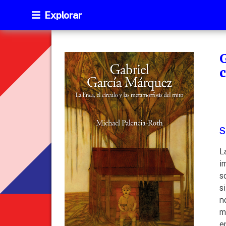
Explorar
G
c
S
L
i
s
s
n
m
e