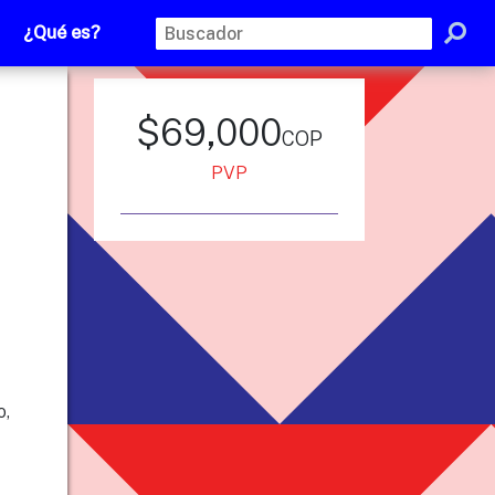
¿Qué es?
$69,000
cop
PVP
o,