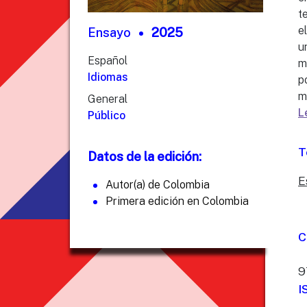
t
e
Ensayo
2025
u
Español
m
Idiomas
p
m
General
L
Público
T
Datos de la edición:
E
Autor(a) de Colombia
Primera edición en Colombia
C
9
I