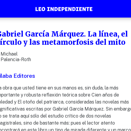
abriel García Márquez. La línea, el
írculo y las metamorfosis del mito
Michael
Palencia-Roth
ílaba Editores
a obra que usted tiene en sus manos es, sin duda, la más
mportante y robusta reflexión teórica sobre Cien años de
oledad y El otoño del patriarca, consideradas las novelas más
ignificativas escritas por Gabriel García Márquez. Sin embarg
o se trata aquí sólo del estudio crítico de dos novelas
agistrales, sino de bastante más: pues el lector atento
ncontrará en este libro un tipo de mirada diferente y un marco