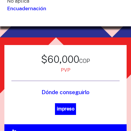
No aplica
Encuadernación
$60,000
cop
PVP
Dónde conseguirlo
impreso