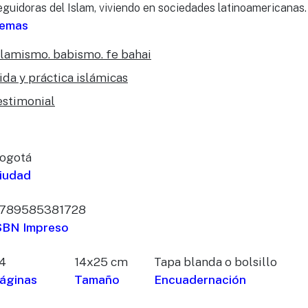
eguidoras del Islam, viviendo en sociedades latinoamericanas.
emas
slamismo. babismo. fe bahai
ida y práctica islámicas
estimonial
ogotá
iudad
789585381728
SBN Impreso
4
14x25 cm
Tapa blanda o bolsillo
áginas
Tamaño
Encuadernación