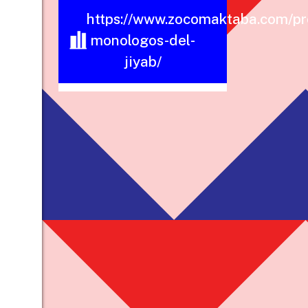
https://www.zocomaktaba.com/pro
monologos-del-
jiyab/