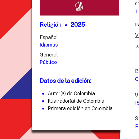
s
T
I
Religión
2025
V
Español
Idiomas
t
General
Público
B
C
Datos de la edición:
Autor(a) de Colombia
9
Ilustrador(a) de Colombia
I
Primera edición en Colombia
9
P