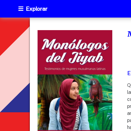
Explorar
E
Q
l
c
p
a
p
h