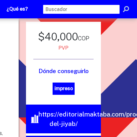
¿Qué es?
$40,000
cop
PVP
Dónde conseguirlo
impreso
https://editorialmaktaba.com/pr
del-jiyab/
s,