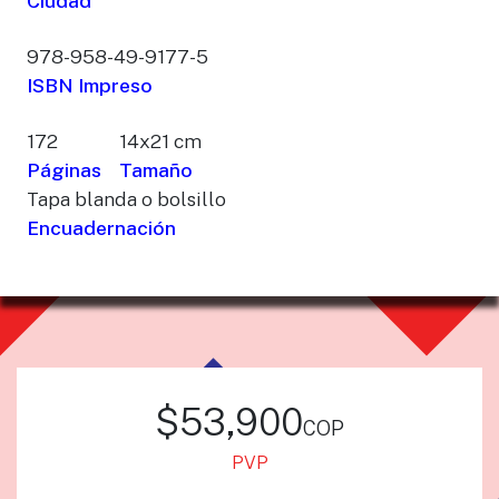
Ciudad
978-958-49-9177-5
ISBN Impreso
172
14x21 cm
Páginas
Tamaño
Tapa blanda o bolsillo
Encuadernación
$53,900
cop
PVP