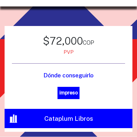
$72,000
cop
PVP
Dónde conseguirlo
impreso
Cataplum Libros