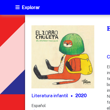
Explorar
E
C
E
i
t
b
i
Literatura infantil
2020
N
f
Español
e