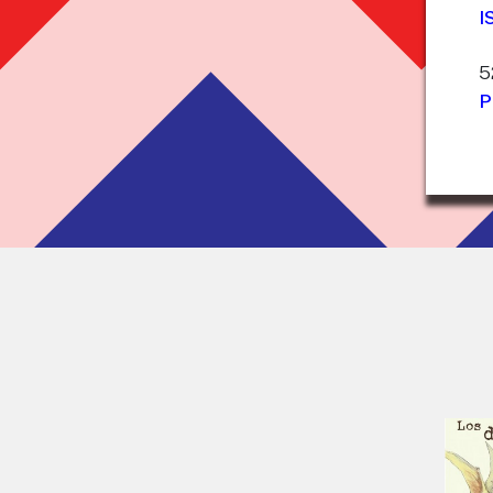
I
5
P