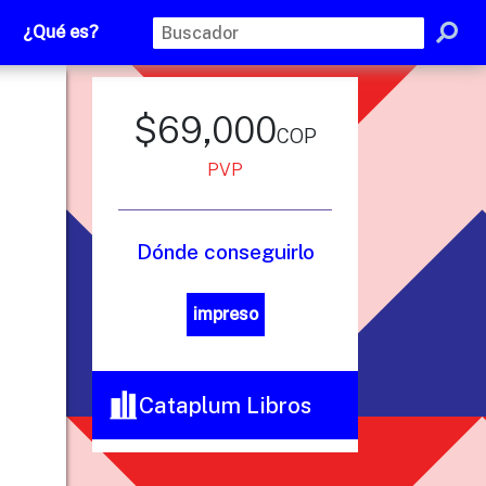
¿Qué es?
$69,000
cop
PVP
Dónde conseguirlo
impreso
Cataplum Libros