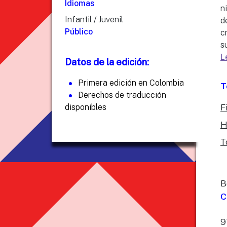
Idiomas
n
Infantil / Juvenil
d
Público
c
s
L
Datos de la edición:
Primera edición en Colombia
T
Derechos de traducción
F
disponibles
H
T
B
C
9