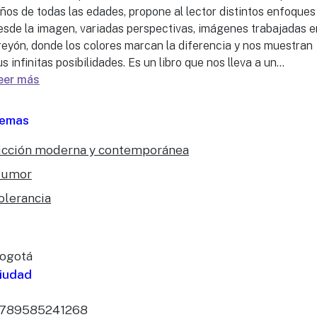
iños de todas las edades, propone al lector distintos enfoques
esde la imagen, variadas perspectivas, imágenes trabajadas e
reyón, donde los colores marcan la diferencia y nos muestran
us infinitas posibilidades. Es un libro que nos lleva a un...
eer más
emas
icción moderna y contemporánea
umor
olerancia
ogotá
iudad
789585241268