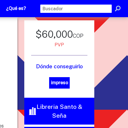
¿Qué es?
$60,000
cop
PVP
Dónde conseguirlo
impreso
Libreria Santo &
Seña
os