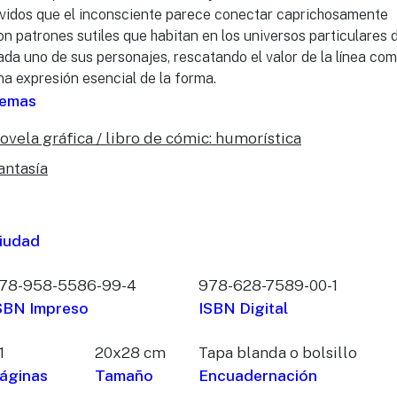
ividos que el inconsciente parece conectar caprichosamente
on patrones sutiles que habitan en los universos particulares 
ada uno de sus personajes, rescatando el valor de la línea co
na expresión esencial de la forma.
emas
ovela gráfica / libro de cómic: humorística
antasía
iudad
78-958-5586-99-4
978-628-7589-00-1
SBN Impreso
ISBN Digital
1
20x28 cm
Tapa blanda o bolsillo
áginas
Tamaño
Encuadernación