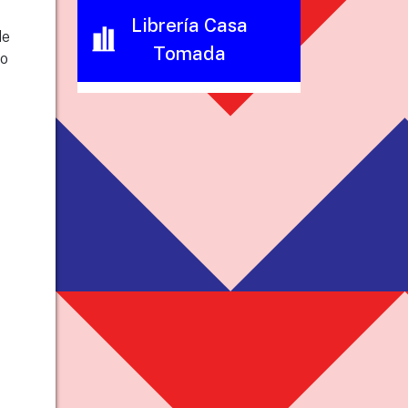
Librería Casa
de
Tomada
mo