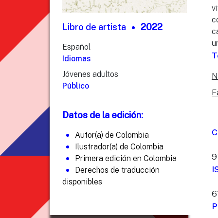
v
c
Libro de artista
2022
c
u
Español
T
Idiomas
Jóvenes adultos
N
Público
F
Datos de la edición:
C
Autor(a) de Colombia
Ilustrador(a) de Colombia
9
Primera edición en Colombia
I
Derechos de traducción
disponibles
6
P