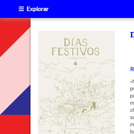
Explorar
D
R
«
p
p
m
c
s
m
h