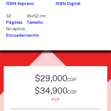
ISBN Impreso
ISBN Digital
32
16x52 cm
Páginas
Tamaño
No aplica
Encuadernación
$29,000
cop
$34,900
cop
PVP