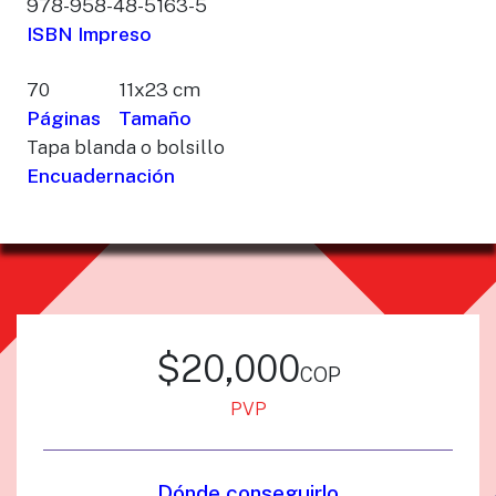
978-958-48-5163-5
ISBN Impreso
70
11x23 cm
Páginas
Tamaño
Tapa blanda o bolsillo
Encuadernación
$20,000
cop
PVP
Dónde conseguirlo