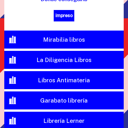
impreso
Mirabilia libros
La Diligencia Libros
Libros Antimateria
Garabato librería
Librería Lerner