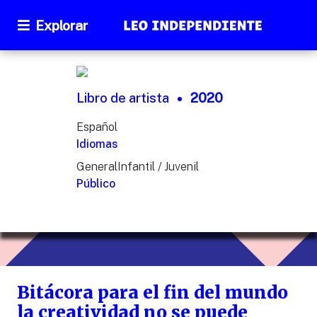
Explorar
Libro de artista
2020
Español
Idiomas
GeneralInfantil / Juvenil
Público
Bitácora para el fin del mundo
la creatividad no se puede