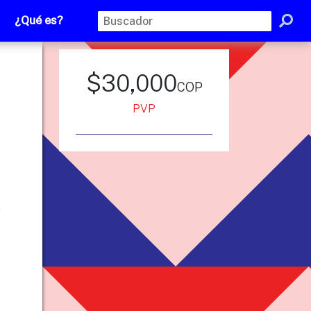
¿Qué es?
$30,000
cop
PVP
n