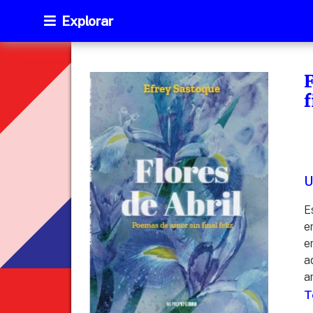
Explorar
F
f
U
E
e
e
a
a
T