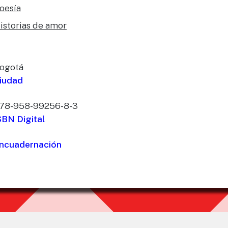
oesía
istorias de amor
ogotá
iudad
78-958-99256-8-3
SBN Digital
ncuadernación