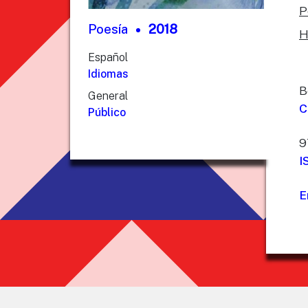
P
Poesía
2018
H
Español
Idiomas
B
General
C
Público
9
I
E