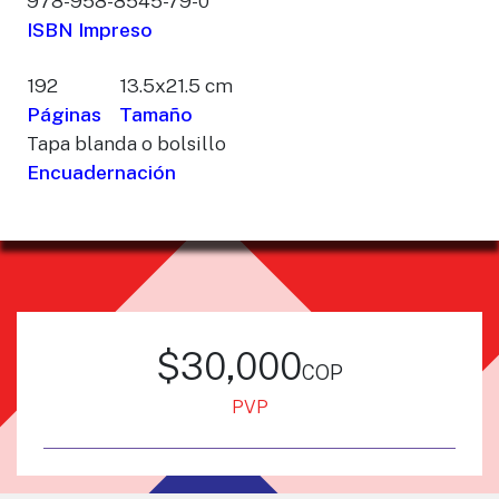
978-958-8545-79-0
ISBN Impreso
192
13.5x21.5 cm
Páginas
Tamaño
Tapa blanda o bolsillo
Encuadernación
$30,000
cop
PVP