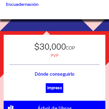
Encuadernación
$30,000
cop
PVP
Dónde conseguirlo
impreso
Árbol de libros