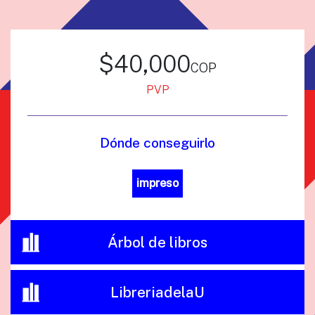
$40,000
cop
PVP
Dónde conseguirlo
impreso
Árbol de libros
LibreriadelaU