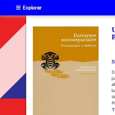
Explorar
U
S
E
p
a
b
d
R
T