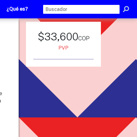
¿Qué es?
$33,600
cop
PVP
e
a