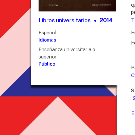
q
p
T
Libros universitarios
2014
F
Español
Idiomas
F
Enseñanza universitaria o
superior
Público
B
C
9
I
E