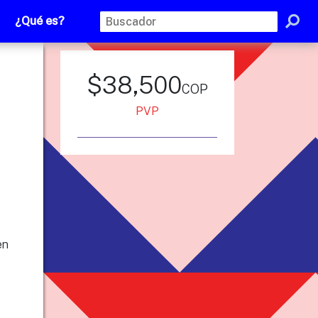
¿Qué es?
$38,500
cop
PVP
en