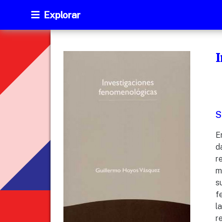
Explorar
S
E
d
r
m
s
f
l
r