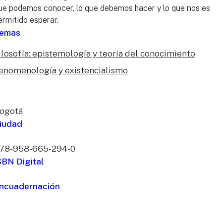
ue podemos conocer, lo que debemos hacer y lo que nos es
ermitido esperar.
emas
ilosofía: epistemología y teoría del conocimiento
enomenología y existencialismo
ogotá
iudad
78-958-665-294-0
SBN Digital
ncuadernación