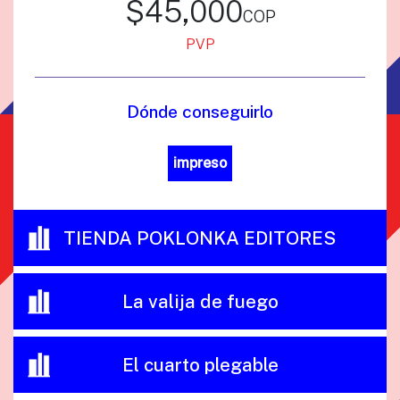
$45,000
cop
PVP
Dónde conseguirlo
impreso
TIENDA POKLONKA EDITORES
La valija de fuego
El cuarto plegable