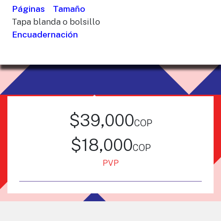
Páginas
Tamaño
Tapa blanda o bolsillo
Encuadernación
$39,000
cop
$18,000
cop
PVP