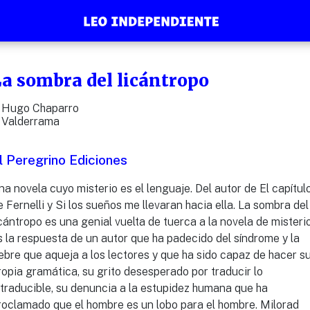
La sombra del licántropo
Hugo Chaparro
Valderrama
l Peregrino Ediciones
na novela cuyo misterio es el lenguaje. Del autor de El capítul
e Fernelli y Si los sueños me llevaran hacia ella. La sombra del
icántropo es una genial vuelta de tuerca a la novela de misterio
s la respuesta de un autor que ha padecido del síndrome y la
iebre que aqueja a los lectores y que ha sido capaz de hacer s
ropia gramática, su grito desesperado por traducir lo
ntraducible, su denuncia a la estupidez humana que ha
roclamado que el hombre es un lobo para el hombre. Milorad