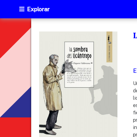
Explorar
E
U
d
l
e
f
p
i
p