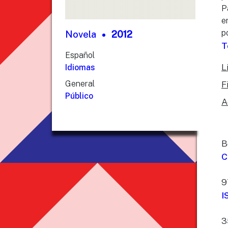
P
e
p
Novela
2012
T
Español
L
Idiomas
General
F
Público
A
B
C
9
I
3