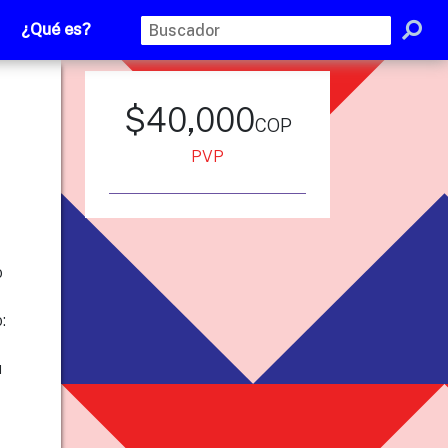
¿Qué es?
$40,000
cop
PVP
o
:
u