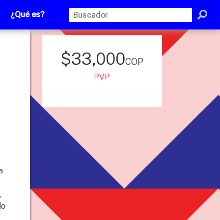
¿Qué es?
$33,000
cop
PVP
a
,
do