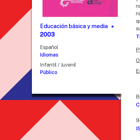
n
n
q
Educación básica y media
s
2003
T
Español
P
Idiomas
O
Infantil / Juvenil
E
Público
B
C
9
I