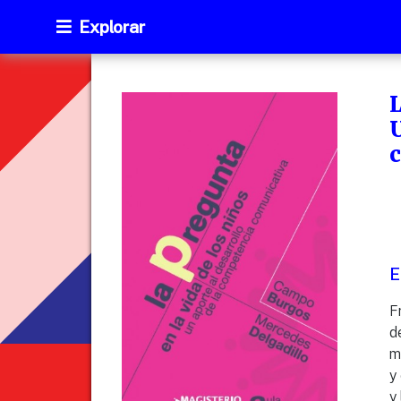
Explorar
L
U
E
F
d
m
y
y