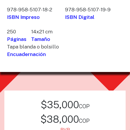
978-958-5107-18-2
978-958-5107-19-9
ISBN Impreso
ISBN Digital
250
14x21 cm
Páginas
Tamaño
Tapa blanda o bolsillo
Encuadernación
$35,000
cop
$38,000
cop
PVP