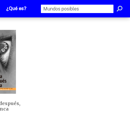
¿Qué es?
después,
nca